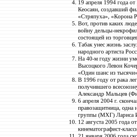
19 апреля 1994 года о
Кеосаян, создавший фи
«Стряпуха», «Корона Р
Вот, против каких люд
войну дельцы-некрофил
состоящей из торговцев
Табак унес жизнь засл
народного артиста Росс
На 40-м году жизни ум
Высоцкого Левон Кочер
«Один шанс из тысячи»
В 1996 году от рака ле
получившего всесоюзну
Александр Мальцев (Ф
6 апреля 2004 г. сконч
правозащитница, одна 
группы (МХГ) Лариса 
12 августа 2005 года о
кинематографист-класс
21 января 2006 года ск