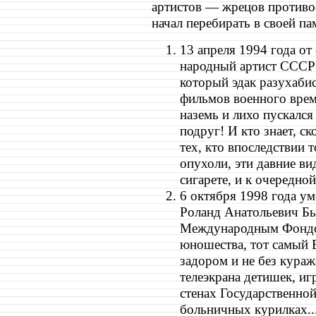
артистов — жрецов противое
начал перебирать в своей п
13 апреля 1994 года от
народный артист СССР
который эдак разухаби
фильмов военного време
наземь и лихо пускался
подруг! И кто знает, с
тех, кто впоследствии 
опухоли, эти давние в
сигарете, и к очередной
6 октября 1998 года у
Роланд Анатольевич Бы
Международным Фондом 
юношества, тот самый 
задором и не без кураж
телеэкрана детишек, иг
стенах Государственно
больничных курилках..