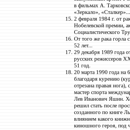
в фильмах А. Тарковск
«Зеркало», «Сталкер»..
2 февраля 1984 г. от ра
Нобелевской премии, 
Социалистического Тр
От того же рака горла 
52 лет...
29 декабря 1989 года о
русских режиссеров XX
51 год.
20 марта 1990 года на 
благодаря курению (ку
отрезана правая нога),
мастер спорта междунар
Лев Иванович Яшин. Хо
решил стать после про
созданного по книге Л
влиянием какого книжн
киношного героя, под 