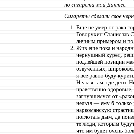
но сигарета мой Дантес.
Сигареты сделали свое черн
Еще не умер от рака го
Говорухин Станислав С
личным примером и поз
Жив еще пока и народн
чернушный курец, реш
подлейшей позиции ма
озвученных, широковещ
я все равно буду курить
Нельзя там, где дети. Н
нравственно здоровые,
загнувшемуся от «раков
нельзя — ему б только
наркоманскую страстиш
поглотать дым, да поиз
те люди, которым будут
что им будет очень бол