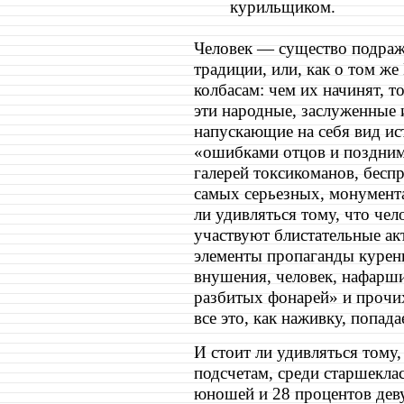
курильщиком.
Человек — существо подраж
традиции, или, как о том ж
колбасам: чем их начинят, т
эти народные, заслуженные 
напускающие на себя вид ис
«ошибками отцов и поздним
галерей токсикоманов, бесп
самых серьезных, монумента
ли удивляться тому, что че
участвуют блистательные ак
элементы пропаганды курен
внушения, человек, нафарш
разбитых фонарей» и прочи
все это, как наживку, попад
И стоит ли удивляться тому
подсчетам, среди старшекла
юношей и 28 процентов дев