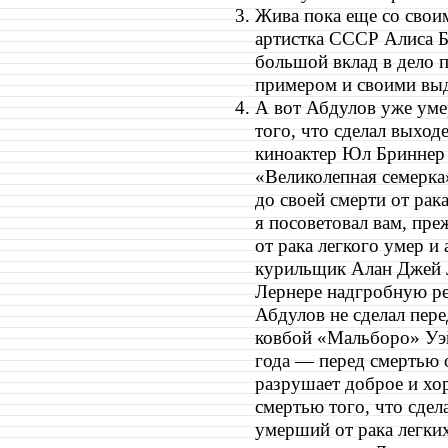
Жива пока еще со свои
артистка СССР Алиса Б
большой вклад в дело 
примером и своими вы
А вот Абдулов уже умер
того, что сделал выход
киноактер Юл Бриннер 
«Великолепная семерка»
до своей смерти от рак
я посоветовал вам, пре
от рака легкого умер и
курильщик Алан Джей 
Лернере надгробную ре
Абдулов не сделал пере
ковбой «Мальборо» Уэй
года — перед смертью 
разрушает доброе и хор
смертью того, что сдел
умерший от рака легки