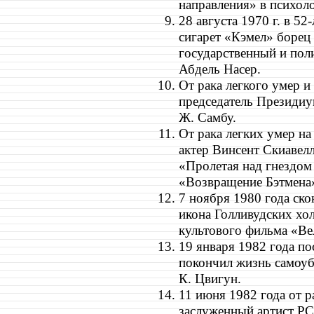
направления» в психол
28 августа 1970 г. в 5
сигарет «Кэмел» борец 
государственный и поли
Абдель Насер.
От рака легкого умер и
председатель Президиу
Ж. Самбу.
От рака легких умер на
актер Винсент Скиавелл
«Пролетая над гнездом
«Возвращение Бэтмена»
7 ноября 1980 года ск
икона Голливудских хо
культового фильма «Ве
19 января 1982 года по
покончил жизнь самоуб
К. Цвигун.
11 июня 1982 года от р
заслуженный артист Р