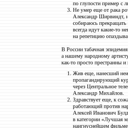
по глупости пример с л
Не умер еще от рака р
Александр Ширвиндт, н
собираюсь прекращать 
всегда идут какие-то н
на репетицию опаздыв
В России табачная эпидемия
а нашему народному артисту
как-то просто престранны и
Жив еще, нанесший не
пропагандирующий куре
через Центральное тел
Александр Михайлов.
Здравствует еще, к со
работающий против нар
Алексей Иванович Булд
в категории «Лучшая му
наигнуснейшем фильме