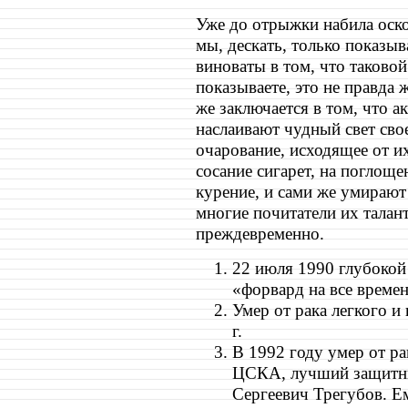
Уже до отрыжки набила оско
мы, дескать, только показыв
виноваты в том, что таковой 
показываете, это не правда 
же заключается в том, что 
наслаивают чудный свет свое
очарование, исходящее от и
сосание сигарет, на поглощ
курение, и сами же умирают 
многие почитатели их талан
преждевременно.
22 июля 1990 глубокой
«форвард на все време
Умер от рака легкого 
г.
В 1992 году умер от ра
ЦСКА, лучший защитни
Сергеевич Трегубов. Е