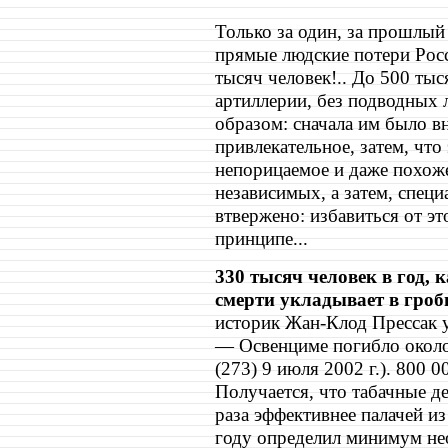
Только за один, за прошлы
прямые людские потери Росс
тысяч человек!.. До 500 тыс
артиллерии, без подводных
образом: сначала им было в
привлекательное, затем, что
непорицаемое и даже похоже
независимых, а затем, спец
втвержено: избавиться от э
принципе...
330 тысяч человек в год,
смерти укладывает в гроб
историк Жан-Клод Прессак у
— Освенциме погибло около 
(273) 9 июля 2002 г.). 800 0
Получается, что табачные д
раза эффективнее палачей и
году определил минимум не