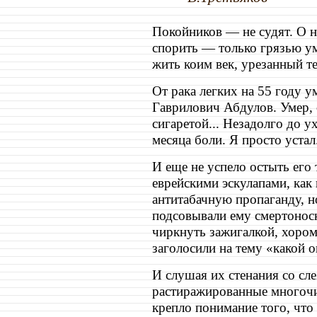
Покойников — не судят. О 
спорить — только грязью ум
жить коим век, урезанный те
От рака легких на 55 году 
Гаврилович Абдулов. Умер, 
сигаретой... Незадолго до 
месяца боли. Я просто устал.
И еще не успело остыть его 
еврейскими эскулапами, как 
антитабачную пропаганду, но
подсовывали ему смертонос
чиркнуть зажигалкой, хором
заголосили на тему «какой 
И слушая их стенания со сл
растиражированные многочис
крепло понимание того, что